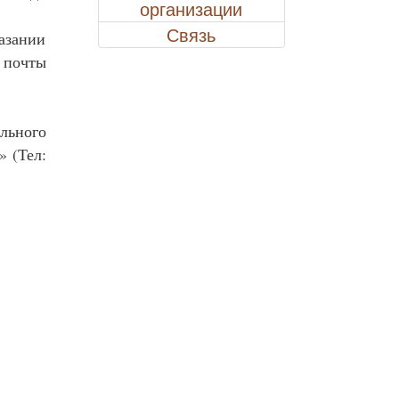
организации
Связь
азании
 почты
льного
 (Тел: