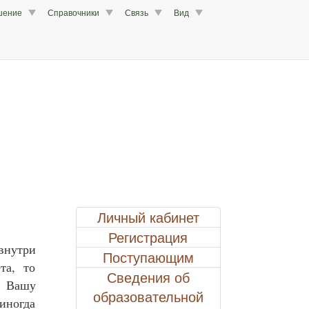
шение
Справочники
Связь
Вид
Личный кабинет
Регистрация
внутри
Поступающим
та, то
Сведения об
а Вашу
образовательной
 иногда